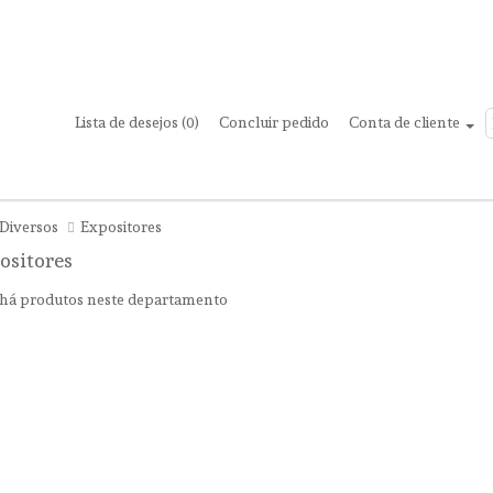
Lista de desejos (0)
Concluir pedido
Conta de cliente
Coleções
Saltarinas
Comestíveis
Máquinas Vendin
Diversos
Expositores
ositores
há produtos neste departamento