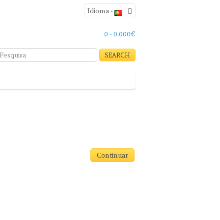
Idioma -
0 - 0,000€
SEARCH
g
Peças
Diversos
Continuar